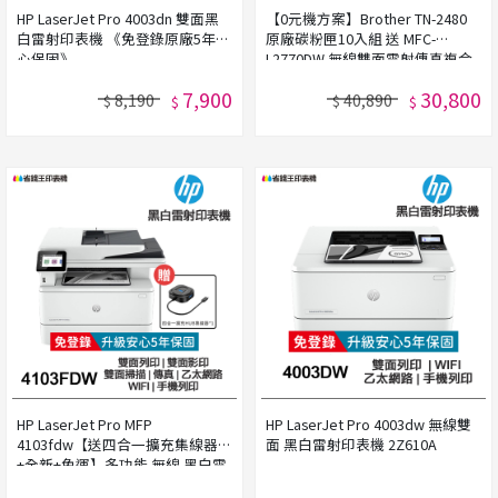
HP LaserJet Pro 4003dn 雙面黑
【0元機方案】Brother TN-2480
白雷射印表機 《免登錄原廠5年安
原廠碳粉匣10入組 送 MFC-
心保固》
L2770DW 無線雙面雷射傳真複合
機
7,900
30,800
8,190
40,890
$
$
$
$
HP LaserJet Pro MFP
HP LaserJet Pro 4003dw 無線雙
4103fdw【送四合一擴充集線器
面 黑白雷射印表機 2Z610A
+全新+免運】多功能 無線 黑白雷
射事務機 2Z629A